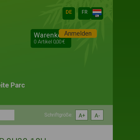
Anmelden
Warenkorb
0
Artikel
0,00 €
ite Parc
A+
A-