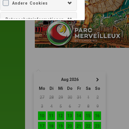
Andere Cookies
Datenschutzinformationen
Alle akzeptieren
Nur Auswahl bestätigen
Aug 2026
Mo
Di
Mi
Do
Fr
Sa
So
27
28
29
30
31
1
2
3
4
5
6
7
8
9
10
11
12
13
14
15
16
17
18
19
20
21
22
23