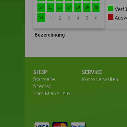
24
25
26
27
28
29
30
Verf
31
1
2
3
4
5
6
Bezeichnung
SHOP
SERVICE
Startseite
Konto verwalten
Sitemap
Parc Merveilleux