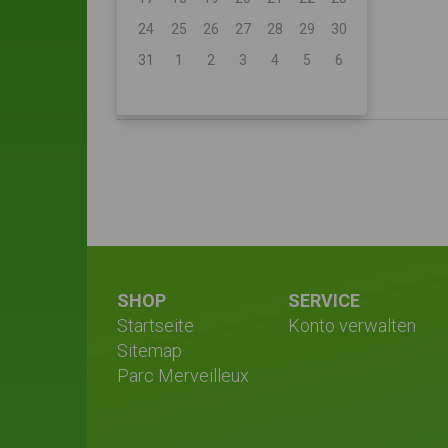
24
25
26
27
28
29
30
31
1
2
3
4
5
6
SHOP
SERVICE
Startseite
Konto verwalten
Sitemap
Parc Merveilleux