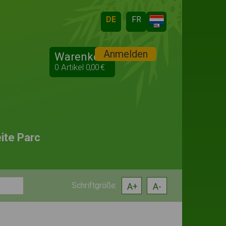
Anmelden
Warenkorb
0
Artikel
0,00 €
ite Parc
A+
A-