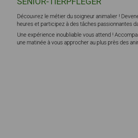
SENIOR-TIERPFLEGER
Découvrez le métier du soigneur animalier ! Deven
heures et participez à des tâches passionnantes da
Une expérience inoubliable vous attend ! Accompag
une matinée à vous approcher au plus près des an