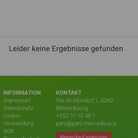
Leider keine Ergebnisse gefunden
INFORMATION
KONTAKT
Impressum
Rte de Mondorf, L-3260
Datenschutz
Bettembourg
Cookie-
+352 51 10 48 1
Verwendung
parc@parc-merveilleux.lu
AGB
Meinen Kauf widerrufen